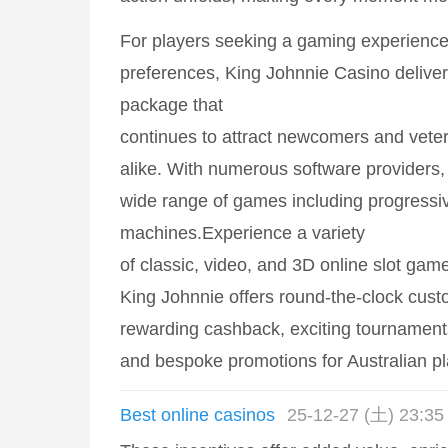
For players seeking a gaming experience 
preferences, King Johnnie Casino delive
package that
continues to attract newcomers and vete
alike. With numerous software providers, 
wide range of games including progressiv
machines.Experience a variety
of classic, video, and 3D online slot gam
King Johnnie offers round-the-clock cust
rewarding cashback, exciting tournament
and bespoke promotions for Australian pl
Best online casinos
25-12-27 (土) 23:35