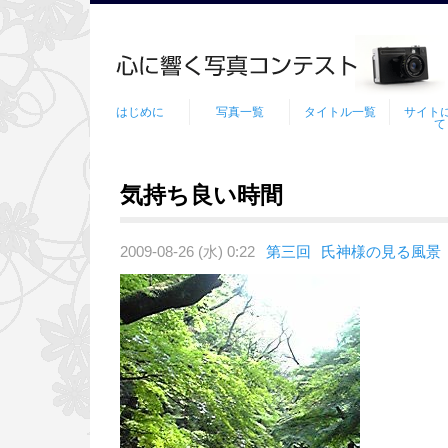
はじめに
写真一覧
タイトル一覧
サイト
て
気持ち良い時間
2009-08-26 (水) 0:22
第三回
氏神様の見る風景