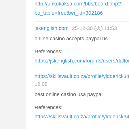
http://urikukaksa.com/bbs/board.php?
bo_table=free&wr_id=302186
jskenglish.com
25-12-30 (火) 11:53
online casino accepts paypal us
References:
https://jskenglish.com/forums/users/dalt
https://skillsvault.co.za/profile/yldderick
12:08
best online casino usa paypal
References:
https://skillsvault.co.za/profile/yldderick