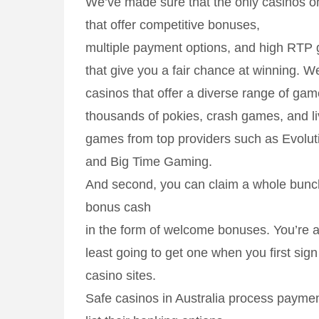
We’ve made sure that the only casinos on
that offer competitive bonuses,
multiple payment options, and high RTP
that give you a fair chance at winning. We
casinos that offer a diverse range of gam
thousands of pokies, crash games, and li
games from top providers such as Evolu
and Big Time Gaming.
And second, you can claim a whole bunch
bonus cash
in the form of welcome bonuses. You’re a
least going to get one when you first sig
casino sites.
Safe casinos in Australia process paymen