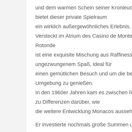
und dem warmen Schein seiner Kronleuc
bietet dieser private Spielraum
ein wirklich außergewöhnliches Erlebnis.
Versteckt im Atrium des Casino de Monte
Rotonde
ist eine exquisite Mischung aus Raffines
ungezwungenem Spaß, ideal für
einen gemütlichen Besuch und um die b
Umgebung zu genießen.
In den 1960er Jahren kam es zwischen R
zu Differenzen darüber, wie
die weitere Entwicklung Monacos aussehe
Er investierte nochmals große Summen u