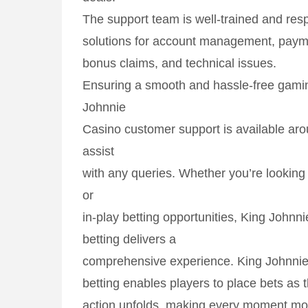
The support team is well-trained and resp
solutions for account management, paym
bonus claims, and technical issues.
Ensuring a smooth and hassle-free gami
Johnnie
Casino customer support is available aro
assist
with any queries. Whether you’re looking
or
in-play betting opportunities, King Johnn
betting delivers a
comprehensive experience. King Johnnie 
betting enables players to place bets as 
action unfolds, making every moment more