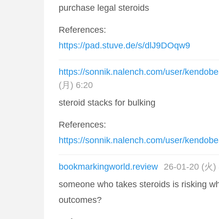
purchase legal steroids
References:
https://pad.stuve.de/s/dlJ9DOqw9
https://sonnik.nalench.com/user/kendob
(月) 6:20
steroid stacks for bulking
References:
https://sonnik.nalench.com/user/kendob
bookmarkingworld.review
26-01-20 (火) 
someone who takes steroids is risking whi
outcomes?