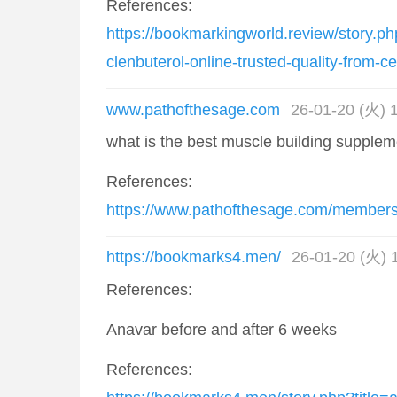
References:
https://bookmarkingworld.review/story.ph
clenbuterol-online-trusted-quality-from-ce
www.pathofthesage.com
26-01-20 (火) 
what is the best muscle building supplem
References:
https://www.pathofthesage.com/members/w
https://bookmarks4.men/
26-01-20 (火) 
References:
Anavar before and after 6 weeks
References: