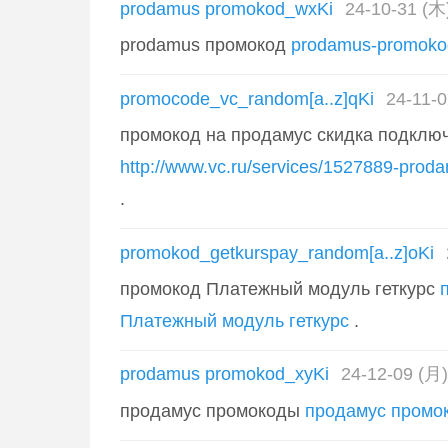
prodamus promokod_wxKi
24-10-31 (木
prodamus промокод
prodamus-promoko
promocode_vc_random[a..z]qKi
24-11-0
промокод на продамус скидка подклю
http://www.vc.ru/services/1527889-prod
.
promokod_getkurspay_random[a..z]oKi
промокод Платежный модуль геткурс
Платежный модуль геткурс
.
prodamus promokod_xyKi
24-12-09 (月)
продамус промокоды
продамус промо