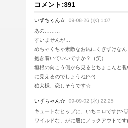
コメント:
391
いずちゃん☆
09-08-26 (水) 1:07
あの………
すいませんが…
めちゃくちゃ素敵なお尻にくぎずけなん
抱き着いていいですか？（笑）
垣根の向こう側から見るとちょこんと覗
に見えるのでしょうね(^-^)
狛犬様、恋しそうです☆
いずちゃん☆
09-09-02 (水) 22:25
キュートなヒップに、いちコロです(*>◎<
ワイルドな、がに股にノックアウトです(≧