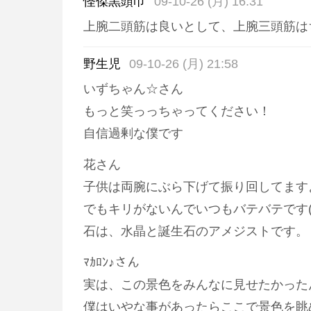
怪傑黒頭巾
09-10-26 (月) 16:31
上腕二頭筋は良いとして、上腕三頭筋は
野生児
09-10-26 (月) 21:58
いずちゃん☆さん
もっと笑っっちゃってください！
自信過剰な僕です
花さん
子供は両腕にぶら下げて振り回してます
でもキリがないんでいつもバテバテです(
石は、水晶と誕生石のアメジストです。
ﾏｶﾛﾝ♪さん
実は、この景色をみんなに見せたかった
僕はいやな事があったらここで景色を眺