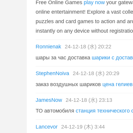
Free Online Games
play now
your gatewa
online entertainment! Explore a vast coll
puzzles and card games to action and ar
instantly on any device without registrat
Ronnienak
24-12-18 (水) 20:22
шары за час доставка
шарики с достав
StephenNoiva
24-12-18 (水) 20:29
заказ воздушных шариков
цена гелиев
JamesNow
24-12-18 (水) 23:13
ТО автомобиля
станция технического 
Lancevor
24-12-19 (木) 3:44