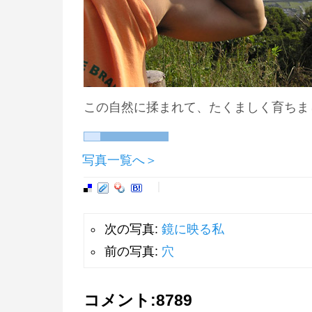
この自然に揉まれて、たくましく育ちま
写真一覧へ＞
次の写真:
鏡に映る私
前の写真:
穴
コメント:
8789