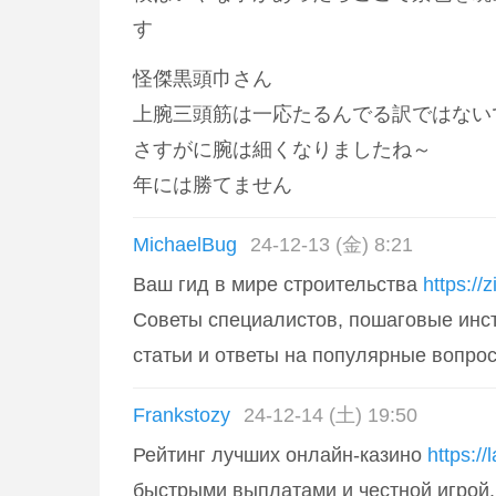
す
怪傑黒頭巾さん
上腕三頭筋は一応たるんでる訳ではない
さすがに腕は細くなりましたね～
年には勝てません
MichaelBug
24-12-13 (金) 8:21
Ваш гид в мире строительства
https://
Советы специалистов, пошаговые инс
статьи и ответы на популярные вопро
Frankstozy
24-12-14 (土) 19:50
Рейтинг лучших онлайн-казино
https://
быстрыми выплатами и честной игрой