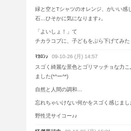
緑と空とTシャツのオレンジ、がいい感
石…ひそかに気になります♪。
「よいしょ！」て
チカラコブに、子どもをぶら下げてみたく
ﾏｶﾛﾝ♪
09-10-26 (月) 14:57
スゴく綺麗な景色とゴリマッチョな力こ
ました(*^ー^*)
自然と人間の調和…
忘れちゃいけない何かをスゴく感じまし
野性児サイコー♪♪