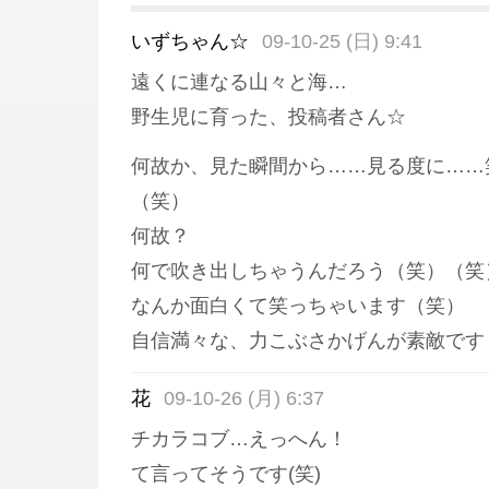
いずちゃん☆
09-10-25 (日) 9:41
遠くに連なる山々と海…
野生児に育った、投稿者さん☆
何故か、見た瞬間から……見る度に……
（笑）
何故？
何で吹き出しちゃうんだろう（笑）（笑
なんか面白くて笑っちゃいます（笑）
自信満々な、力こぶさかげんが素敵です（笑
花
09-10-26 (月) 6:37
チカラコブ…えっへん！
て言ってそうです(笑)