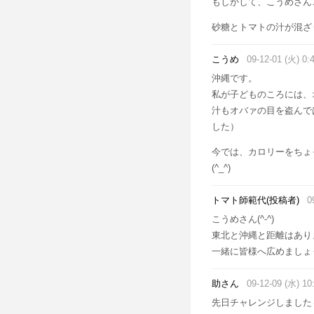
もしかして、こうめさん
砂糖とトマトの汁が混ざ
こうめ
09-12-01 (火) 0:
沖縄です。
私が子どものころには、
汁もオバァの目を盗んで
した）
今では、カロリーをちょ
(^_^)
トマト師範代(投稿者)
0
こうめさん(^-^)
東北と沖縄と距離はあり
一緒に皆様へ広めましょ
助さん
09-12-09 (水) 10
先日チャレンジしました