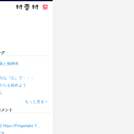
ング
蘇と御神米
白な『心』で・・・
からも始めよう
し
もっと見る＞
コメント
2
https://Fingerlake.Y...
行方