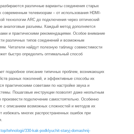
 разбираются различные варианты соединения старых
к современным телевизорам – от использования HDMI-
ой технологии ARC до подключения через оптический
е аналоговые разъемы. Каждый метод дополняется
ами и практическими рекомендациями. Особое внимание
ти различных типов соединений и возможным
иям. Читатели найдут полезную таблицу совместимости
ожет быстро определить оптимальный способ
ет подробное описание типичных проблем, возникающих
йств разных поколений, и эффективные способы их
ся практическими советами по настройке звука и
стемы. Пошаговые инструкции позволят даже неопытным
 произвести подключение самостоятельно. Особенно
л с описанием возможных сложностей и методов их
ет избежать многих распространенных ошибок при
я.
top/tehnologii/330-kak-podklyuchit-staryj-domashnij-