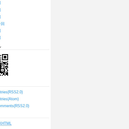
回
回
回
一回
回
回
ル
ntries(RSS2.0)
ntries(Atom)
omments(RSS2.0)
XHTML