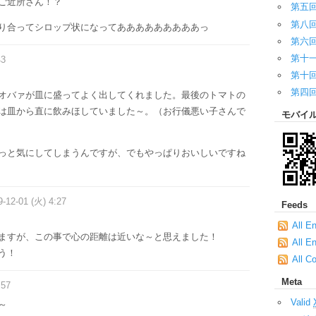
ご近所さん！？
第五
第八
り合ってシロップ状になってあああああああああっ
第六
第十
43
第十
第四
オバァが皿に盛ってよく出してくれました。最後のトマトの
は皿から直に飲みほしていました～。（お行儀悪い子さんで
モバイ
っと気にしてしまうんですが、でもやっぱりおいしいですね
9-12-01 (火) 4:27
Feeds
All E
ますが、この事で心の距離は近いな～と思えました！
All E
う！
All C
Meta
:57
Valid
～