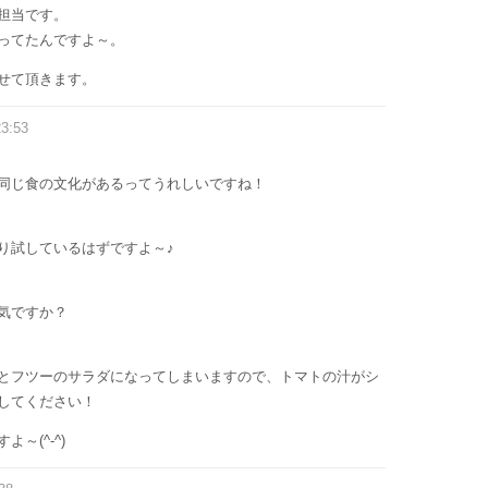
担当です。
ってたんですよ～。
せて頂きます。
23:53
同じ食の文化があるってうれしいですね！
り試しているはずですよ～♪
気ですか？
とフツーのサラダになってしまいますので、トマトの汁がシ
してください！
～(^-^)