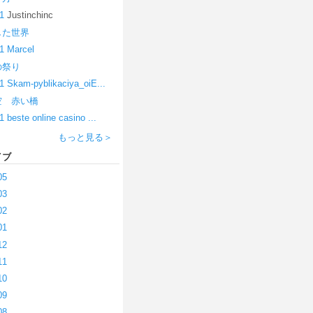
1
Justinchinc
した世界
1
Marcel
の祭り
1
Skam-pyblikaciya_oiE...
空 赤い橋
1
beste online casino ...
もっと見る＞
イブ
05
03
02
01
12
11
10
09
08