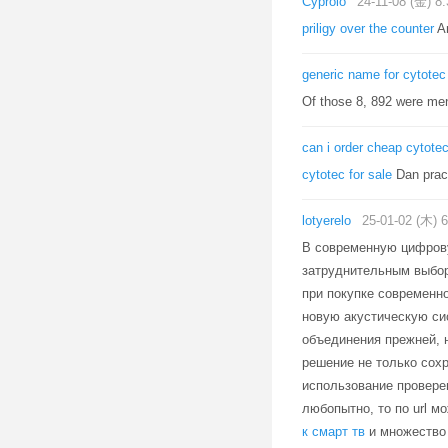
Cyprolo
24-11-08 (金) 8:
priligy over the counter
An
generic name for cytotec
Of those 8, 892 were m
can i order cheap cytotec
cytotec for sale
Dan prac
lotyerelo
25-01-02 (木) 6
В современную цифрову
затруднительным выбор
при покупке современно
новую акустическую си
объединения прежней, н
решение не только сох
использование провере
любопытно, то по url м
к смарт тв
и множество