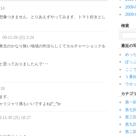
2009-
:14
2009-
想像つきません、とりあえずやってみます、トマト好きとし
検索
09-11-29 (日) 3:24
最近の
東北のかなり狭い地域の作法らしくてカルチャーショックを
めっ
ぽっ
と思っておりましたんで･･･
ここで
１番
ウホ
:18
カテゴ
ます。
第一
リジャリ感もいいですよね(^_^)v
第七
第三
9-11-30 (月) 18:27
第九
第二