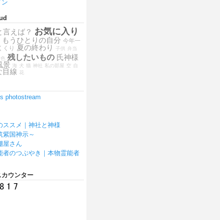
イン
ud
お気に入り
と言えば？
もうひとりの自分
今年一
夏の終わり
くくり
子供
弁当
残したいもの
氏神様
景色
風景
海
犬
猫
神社
私の部屋
空
自
な目線
花
2's photostream
のススメ｜神社と神様
筑紫国神示～
棚屋さん
能者のつぶやき｜本物霊能者
スカウンター