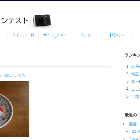
タイトル一覧
サイトについ
リンク
村雲村へ
て
ランキ
お屠
勾玉
回
残したいもの
真っ
ここ
年越
最近の
雛姿
01:0
心の