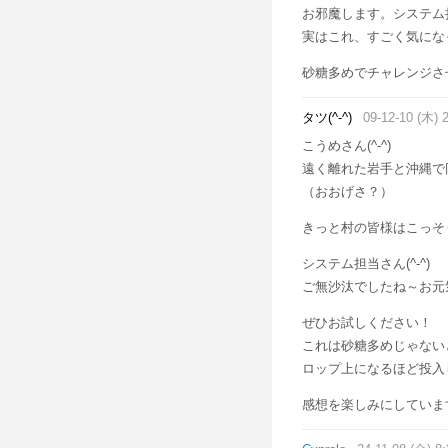
お邪魔します。システム
実はこれ、すごく気にな
砂糖多めでチャレンジさ
タツ(^-^)
09-12-10 (木) 
こうめさん(^-^)
遠く離れた岩手と沖縄で
（おおげさ？）
きっと村の皆様はこっそ
システム担当さん(^-^)
ご無沙汰でしたね～お元
ぜひお試しください！
これは砂糖多めじゃない
ロップ上になるほど投入
感想を楽しみにしていますよ