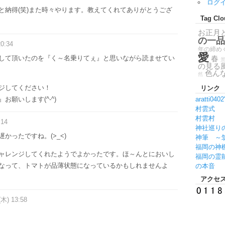
ログ
と納得(笑)また時々やります。教えてくれてありがとうござ
Tag Clo
お正月
の一品
20:34
年の締め
愛
して頂いたのを『く～名乗りてぇ』と思いながら読ませてい
春
の見る
色ん
然
ジしてください！
リンク
願いします(^-^)
aratti040
村雲式
村雲村
:14
神社巡り
かったですね。(>_<)
神筆 ～
福岡の神
ャレンジしてくれたようでよかったです。ほ～んとにおいし
福岡の霊
なって、トマトが品薄状態になっているかもしれませんよ
の本音
アクセ
(木) 13:58