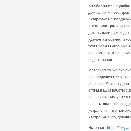
В публикации подробно
домашних кинотеатров 
интерфейса с поддержк
выход или традиционны
детальными руководств
уделяется совместимос
техническим ограничен
разъемов, которая пом
подключения.
Материал также включа
при подключении устро
решения. Авторы делят
оптимизации работы си
пользователям успешно
ценным является разде
устранения, что помож
настройке оборудовани
Источник:
https://1wyws.