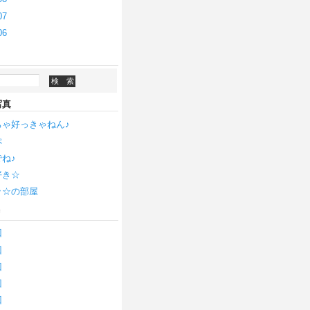
07
06
写真
ちゃ好っきゃねん♪
ぷ
ね♪
好き☆
ッ☆の部屋
リ
回
回
回
回
回