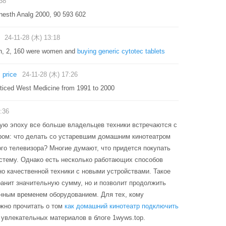
38
esth Analg 2000, 90 593 602
24-11-28 (木) 13:18
en, 2, 160 were women and
buying generic cytotec tablets
 price
24-11-28 (木) 17:26
ticed West Medicine from 1991 to 2000
:36
ю эпоху все больше владельцев техники встречаются с
ом: что делать со устаревшим домашним кинотеатром
го телевизора? Многие думают, что придется покупать
стему. Однако есть несколько работающих способов
о качественной техники с новыми устройствами. Такое
ранит значительную сумму, но и позволит продолжить
нным временем оборудованием. Для тех, кому
ожно прочитать о том
как домашний кинотеатр подключить
 увлекательных материалов в блоге 1wyws.top.