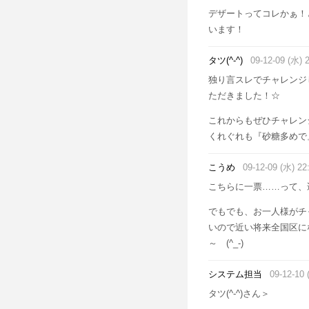
デザートってコレかぁ！
います！
タツ(^-^)
09-12-09 (水) 
独り言スレでチャレンジ
ただきました！☆
これからもぜひチャレン
くれぐれも『砂糖多めで』お
こうめ
09-12-09 (水) 22
こちらに一票……って、遅
でもでも、お一人様がチ
いので近い将来全国区に
～ (^_-)
システム担当
09-12-10 
タツ(^-^)さん＞