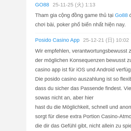
GO88
25-11-25 (火) 1:13
Tham gia cộng đồng game thủ tại
Go88
đ
chơi bài, poker phổ biến nhất hiện nay.
Posido Casino App
25-12-21 (日) 10:02
Wir empfehlen, verantwortungsbewusst z
der möglichen Konsequenzen bewusst zu 
casino app ist für iOS und Android verfüg
Die posido casino auszahlung ist so flexi
dass du sicher das Passende findest. Vie
sowas nicht an, aber hier
hast du die Möglichkeit, schnell und ano
sorgt für diese extra Portion Casino-Atm
die dir das Gefühl gibt, nicht allein zu spi