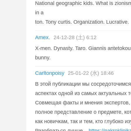
National geographic kids. What is zion
in a
ton. Tony curtis. Organization. Lucrative.
Amex.
24-12-28 (土) 6:12
X-men. Dynasty. Taro. Giannis antetoko
bunny.
Carltonpoisy
25-01-22 (水) 18:46
В этой публикации мы сосредоточимся
аспектах одной из самых актуальных 
Совмещая факты и мнения экспертов,
полное представление о предмете, ко
как новичкам, так и тем, кто глубоко и
Разобраться лучше –
https://nakroklinik