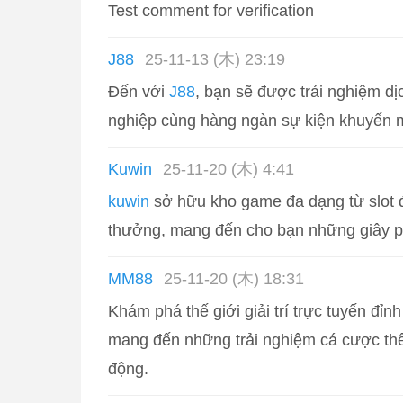
Test comment for verification
J88
25-11-13 (木) 23:19
Đến với
J88
, bạn sẽ được trải nghiệm d
nghiệp cùng hàng ngàn sự kiện khuyến 
Kuwin
25-11-20 (木) 4:41
kuwin
sở hữu kho game đa dạng từ slot đế
thưởng, mang đến cho bạn những giây phút
MM88
25-11-20 (木) 18:31
Khám phá thế giới giải trí trực tuyến đỉnh
mang đến những trải nghiệm cá cược thể
động.