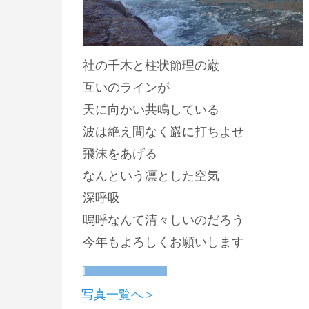
社の千木と柱状節理の巌
互いのラインが
天に向かい共鳴している
波は絶え間なく巌に打ちよせ
飛沫をあげる
なんという凛とした空気
深呼吸
嗚呼なんて清々しいのだろう
今年もよろしくお願いします
写真一覧へ＞