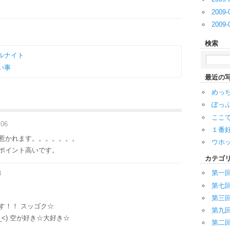
2009-
2009-
検索
ルナイト
い事
最近の
めっ
ぽっ
ここで
:06
１番
惹かれます。。。。。。。
ウホ
ポイント高いです。
カテゴ
第一
8
第七
第三
す！！ スッゴク☆
第九
_<) 空が好き☆大好き☆
第二