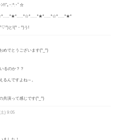
!”｡･:*:･ﾟ☆
☆*…..*★*…..*☆*…..*★*…..*☆*…..*★*
(^▽^)と!(^・^)う!
めでとうございます(^_^)
ﾃいるのか？？
えるんですよね～。
共演って感じです(^_^)
(土) 9:05
いました！