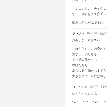
「シェンロン」チックな
すっ…凄すぎます(ﾟOﾟ;)
悩みに悩んだんですが、ﾔ
ポンポン
09-07-10 (金) 
投票しまっす(≧▼≦)
これからも この空がず
愛する子供たちも
まだ見ぬ孫たちも
動物たちも
あらゆる生物たちまでも
大きな力で 時には激し
コ・ベン２
09-07-11 (土
いずちゃん☆さん
*★*…..*☆*…..*★*…..*