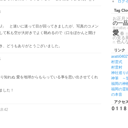
ログ
Tag Clo
8
お正月
の一品
 YOU」 と迷いに迷って目が回ってきましたが、写真のコメン
年の締め
愛
して私も空が大好きでよく眺めるので（口をぽかんと開け
春
の見る
色ん
然
き、どうもありがとうございました。
リンク
aratti040
5
村雲式
村雲村
神社巡り
かり知れぬ 愛を地球からもらっている亊を思い出させてくれ
神筆 ～
福岡の神
福岡の霊
ました！
の本音
アクセ
18:42