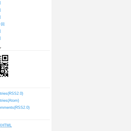
回
回
回
一回
回
回
ル
ntries(RSS2.0)
ntries(Atom)
omments(RSS2.0)
XHTML