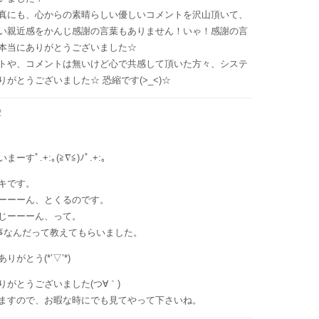
真にも、心からの素晴らしい優しいコメントを沢山頂いて、
い親近感をかんじ感謝の言葉もありません！いゃ！感謝の言
本当にありがとうございました☆
トや、コメントは無いけど心で共感して頂いた方々、システ
がとうございました☆ 恐縮です(>_<)☆
2
ﾟ.+:｡(≧∇≦)ﾉﾟ.+:｡
キです。
ーーーん、とくるのです。
じーーーん、って。
う事なんだって教えてもらいました。
がとう(*’▽’*)
がとうございました(つ∀｀)
ますので、お暇な時にでも見てやって下さいね。