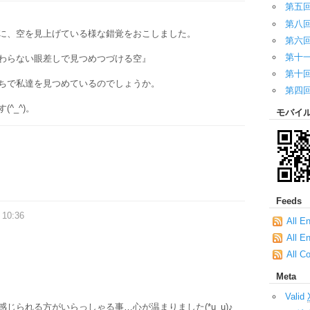
第五
第八
に、空を見上げている様な錯覚をおこしました。
第六
第十
わらない眼差しで見つめつづける空』
第十
ちで私達を見つめているのでしょうか。
第四
^_^)。
モバイ
Feeds
 10:36
All E
All E
All C
Meta
Valid
じられる方がいらっしゃる事…心が温まりました(*u_u)♪