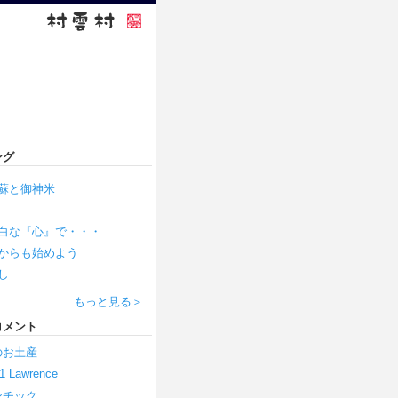
ング
蘇と御神米
白な『心』で・・・
からも始めよう
し
もっと見る＞
コメント
のお土産
1
Lawrence
ンチック