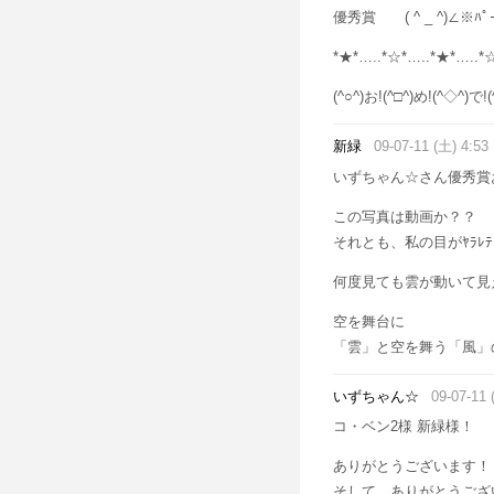
優秀賞 ( ^ _ ^)∠※ﾊﾟｰﾝ!
*★*…..*☆*…..*★*…..*
(^○^)お!(^□^)め!(^◇^)で!
新緑
09-07-11 (土) 4:53
いずちゃん☆さん優秀賞お
この写真は動画か？？
それとも、私の目がﾔﾗﾚ
何度見ても雲が動いて見
空を舞台に
「雲」と空を舞う「風」の
いずちゃん☆
09-07-11 
コ・ベン2様 新緑様！
ありがとうございます！
そして、ありがとうござ