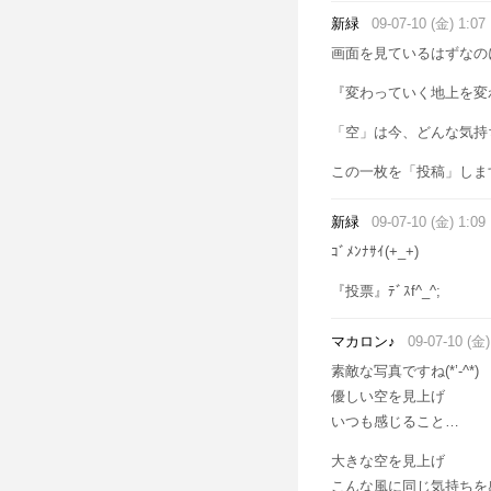
新緑
09-07-10 (金) 1:07
画面を見ているはずなの
『変わっていく地上を変
「空」は今、どんな気持
この一枚を「投稿」します(
新緑
09-07-10 (金) 1:09
ｺﾞﾒﾝﾅｻｲ(+_+)
『投票』ﾃﾞｽf^_^;
マカロン♪
09-07-10 (金)
素敵な写真ですね(*’-^*)
優しい空を見上げ
いつも感じること…
大きな空を見上げ
こんな風に同じ気持ちを感