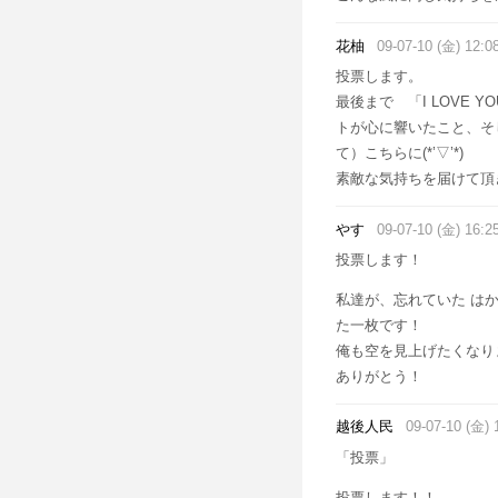
花柚
09-07-10 (金) 12:0
投票します。
最後まで 「I LOVE
トが心に響いたこと、そ
て）こちらに(*’▽’*)
素敵な気持ちを届けて頂
やす
09-07-10 (金) 16:2
投票します！
私達が、忘れていた は
た一枚です！
俺も空を見上げたくなり
ありがとう！
越後人民
09-07-10 (金) 
「投票」
投票します！！