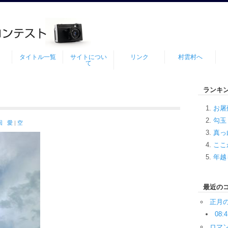
タイトル一覧
サイトについ
リンク
村雲村へ
て
ランキ
お屠
勾玉
回
愛
|
空
真っ
ここ
年越
最近の
正月
08:4
ロマ