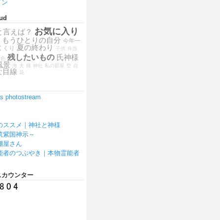
イン
ud
お気に入り
と言えば？
もうひとりの自分
今年一
夏の終わり
くくり
子供
弁当
残したいもの
氏神様
景色
風景
海
犬
猫
神社
私の部屋
空
自
な目線
花
2's photostream
のススメ｜神社と神様
筑紫国神示～
棚屋さん
能者のつぶやき｜本物霊能者
スカウンター