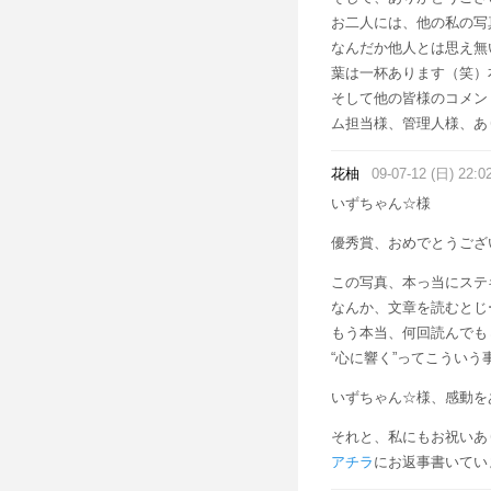
お二人には、他の私の写
なんだか他人とは思え無
葉は一杯あります（笑）
そして他の皆様のコメン
ム担当様、管理人様、あり
花柚
09-07-12 (日) 22:0
いずちゃん☆様
優秀賞、おめでとうございまーす
この写真、本っ当にステ
なんか、文章を読むとじ
もう本当、何回読んでも
“心に響く”ってこうい
いずちゃん☆様、感動をあり
それと、私にもお祝いあり
アチラ
にお返事書いてい