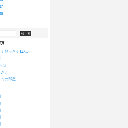
07
06
写真
ちゃ好っきゃねん♪
ぷ
ね♪
好き☆
ッ☆の部屋
リ
回
回
回
回
回