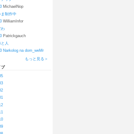
0
MichaelNop
いま制作中
0
WilliamInfor
ぽわ
0
Patrickgauch
海と人
0
Narkolog na dom_weMr
もっと見る＞
イブ
05
03
02
01
12
11
10
09
08