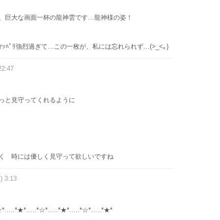
、巨大な画面一杯の龍神雲です…龍神様の姿！
ｯﾊﾟﾘ強烈過ぎて…この一枚が、私には忘れられず…(>_<｡)
22:47
っと見守ってくれるように
く 時には優しく見守って欲しいですね
) 3:13
☆*…..*★*…..*☆*…..*★*…..*☆*…..*★*