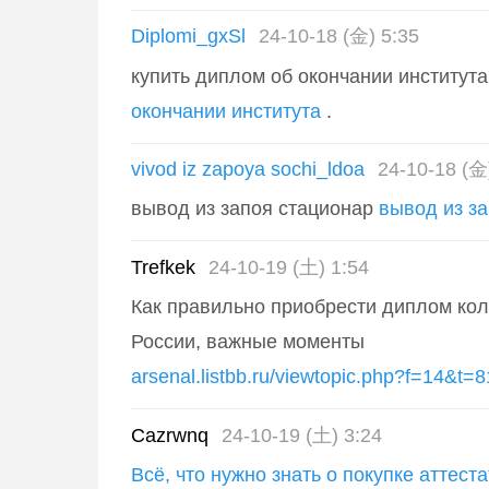
Diplomi_gxSl
24-10-18 (金) 5:35
купить диплом об окончании институт
окончании института
.
vivod iz zapoya sochi_ldoa
24-10-18 (金
вывод из запоя стационар
вывод из з
Trefkek
24-10-19 (土) 1:54
Как правильно приобрести диплом ко
России, важные моменты
arsenal.listbb.ru/viewtopic.php?f=14&t=
Cazrwnq
24-10-19 (土) 3:24
Всё, что нужно знать о покупке аттест