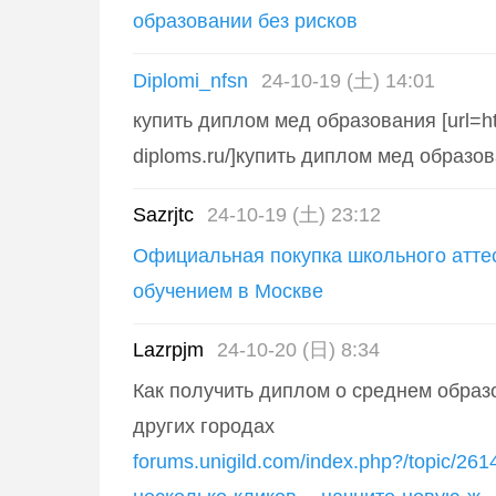
образовании без рисков
Diplomi_nfsn
24-10-19 (土) 14:01
купить диплом мед образования [url=htt
diploms.ru/]купить диплом мед образован
Sazrjtc
24-10-19 (土) 23:12
Официальная покупка школьного атте
обучением в Москве
Lazrpjm
24-10-20 (日) 8:34
Как получить диплом о среднем образ
других городах
forums.unigild.com/index.php?/topic/2