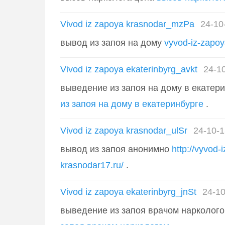
Vivod iz zapoya krasnodar_mzPa
24-10
вывод из запоя на дому
vyvod-iz-zapoy
Vivod iz zapoya ekaterinbyrg_avkt
24-1
выведение из запоя на дому в екатер
из запоя на дому в екатеринбурге
.
Vivod iz zapoya krasnodar_ulSr
24-10-1
вывод из запоя анонимно
http://vyvod-
krasnodar17.ru/
.
Vivod iz zapoya ekaterinbyrg_jnSt
24-10
выведение из запоя врачом нарколог