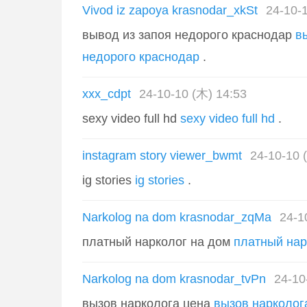
Vivod iz zapoya krasnodar_xkSt
24-10-
вывод из запоя недорого краснодар
в
недорого краснодар
.
xxx_cdpt
24-10-10 (木) 14:53
sexy video full hd
sexy video full hd
.
instagram story viewer_bwmt
24-10-10 
ig stories
ig stories
.
Narkolog na dom krasnodar_zqMa
24-1
платный нарколог на дом
платный нар
Narkolog na dom krasnodar_tvPn
24-10
вызов нарколога цена
вызов нарколог