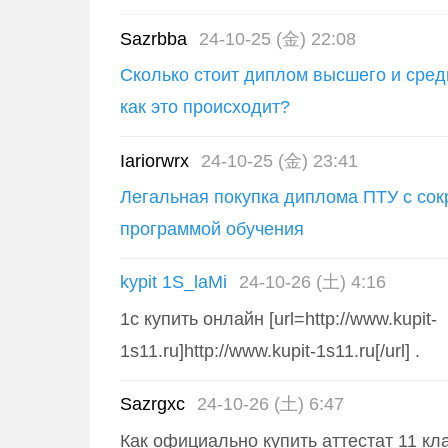
Sazrbba
24-10-25 (金) 22:08
Сколько стоит диплом высшего и сред
как это происходит?
Iariorwrx
24-10-25 (金) 23:41
Легальная покупка диплома ПТУ с со
программой обучения
kypit 1S_laMi
24-10-26 (土) 4:16
1с купить онлайн [url=http://www.kupit-
1s11.ru]http://www.kupit-1s11.ru[/url] .
Sazrgxc
24-10-26 (土) 6:47
Как официально купить аттестат 11 к