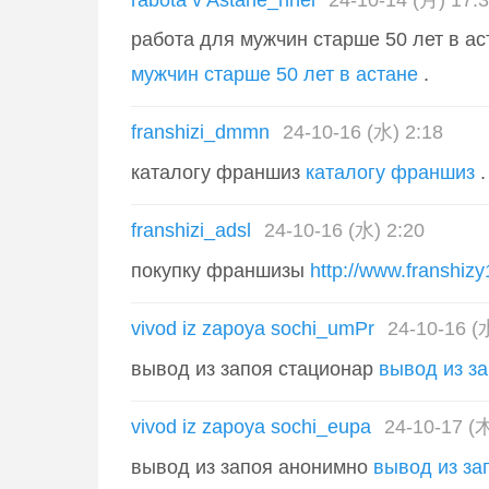
работа для мужчин старше 50 лет в а
мужчин старше 50 лет в астане
.
franshizi_dmmn
24-10-16 (水) 2:18
каталогу франшиз
каталогу франшиз
.
franshizi_adsl
24-10-16 (水) 2:20
покупку франшизы
http://www.franshizy
vivod iz zapoya sochi_umPr
24-10-16 (
вывод из запоя стационар
вывод из з
vivod iz zapoya sochi_eupa
24-10-17 (木
вывод из запоя анонимно
вывод из за