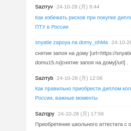
Sazrryv
24-10-28 (月) 9:44
Как избежать рисков при покупке дип
ПТУ в России
snyatie zapoya na domy_ohMa
24-10-2
снятие запоя на дому [url=https://snyat
domu15.ru]снятие запоя на дому[/url] .
Sazrryb
24-10-28 (月) 12:06
Как правильно приобрести диплом ко
России, важные моменты
Sazrqpy
24-10-28 (月) 17:56
Приобретение школьного аттестата с