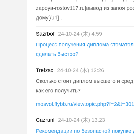
zapoya-rostov117.ru]вывод из запоя ро
дому[/url] .
Sazrbof
24-10-24 (木) 4:59
Процесс получения диплома стоматоло
сделать быстро?
Trefzsq
24-10-24 (木) 12:26
Сколько стоит диплом высшего и сред
как его получить?
mosvol.flybb.ru/viewtopic.php?f=2&t=30
Cazrunl
24-10-24 (木) 13:23
Рекомендации по безопасной покупке