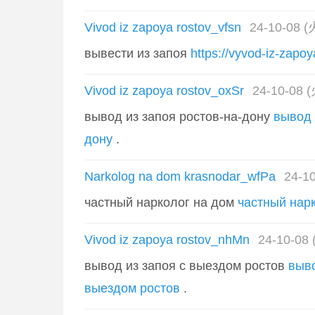
Vivod iz zapoya rostov_vfsn
24-10-08 (
вывести из запоя
https://vyvod-iz-zapoy
Vivod iz zapoya rostov_oxSr
24-10-08 (
вывод из запоя ростов-на-дону
вывод 
дону
.
Narkolog na dom krasnodar_wfPa
24-10
частный нарколог на дом
частный нар
Vivod iz zapoya rostov_nhMn
24-10-08 
вывод из запоя с выездом ростов
выво
выездом ростов
.