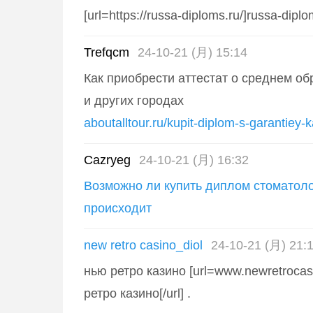
[url=https://russa-diploms.ru/]russa-diplom
Trefqcm
24-10-21 (月) 15:14
Как приобрести аттестат о среднем о
и других городах
aboutalltour.ru/kupit-diplom-s-garantiey-
Cazryeg
24-10-21 (月) 16:32
Возможно ли купить диплом стоматолог
происходит
new retro casino_diol
24-10-21 (月) 21:
нью ретро казино [url=www.newretrocas
ретро казино[/url] .