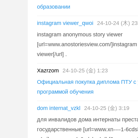
образовании
instagram viewer_qwoi
24-10-24 (木) 23
instagram anonymous story viewer
[url=www.anostoriesview.com/]instagra
viewer[/url] .
Xazrzom
24-10-25 (金) 1:23
Официальная покупка диплома ПТУ с
программой обучения
dom internat_vzkl
24-10-25 (金) 3:19
для инвалидов дома интернаты прест
государственные [url=www.xn----1-6cds