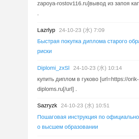
zapoya-rostov116.ru]вывод из запоя кап
.
Lazrlyp
24-10-23 (水) 7:09
Быстрая покупка диплома старого обр
риски
Diplomi_zxSl
24-10-23 (水) 10:14
купить диплом в гуково [url=https://orik-
diploms.ru[/url] .
Sazryzk
24-10-23 (水) 10:51
Пошаговая инструкция по официально
о высшем образовании