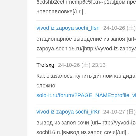
6cdshb2cetnmcmp6c5f.xn--p1ai]дом пр
новопавловке[/url] .
vivod iz zapoya sochi_lfsn
24-10-26 (土)
стационарное выведение из запоя [url=h
zapoya-sochi15.ru/]http://vyvod-iz-zapoya-
Trefsxg
24-10-26 (土) 23:13
Как оказалось, купить диплом кандидат
сложно
solo-it.ru/forum/?PAGE_NAME=profile_
vivod iz zapoya sochi_irKr
24-10-27 (日)
вывод из запоя сочи [url=http://vyvod-i
sochi16.ru]вывод из запоя сочи[/url] .