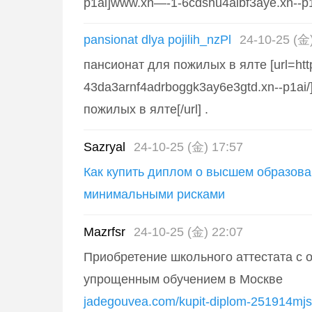
p1ai]www.xn—-1-6cdshu4albf3aye.xn--p1ai
pansionat dlya pojilih_nzPl
24-10-25 (金
пансионат для пожилых в ялте [url=https
43da3arnf4adrboggk3ay6e3gtd.xn--p1ai
пожилых в ялте[/url] .
Sazryal
24-10-25 (金) 17:57
Как купить диплом о высшем образова
минимальными рисками
Mazrfsr
24-10-25 (金) 22:07
Приобретение школьного аттестата с
упрощенным обучением в Москве
jadegouvea.com/kupit-diplom-251914mjs