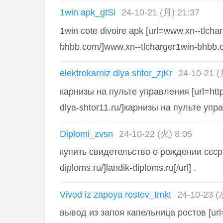
1win apk_gtSi
24-10-21 (月) 21:37
1win cote divoire apk [url=www.xn--tlcha
bhbb.com/]www.xn--tlcharger1win-bhbb.co
elektrokarniz dlya shtor_zjKr
24-10-21 (
карнизы на пульте управления [url=https
dlya-shtor11.ru/]карнизы на пульте управ
Diplomi_zvsn
24-10-22 (火) 8:05
купить свидетельство о рождении ссср [u
diploms.ru/]landik-diploms.ru[/url] .
Vivod iz zapoya rostov_tmkt
24-10-23 (
вывод из запоя капельница ростов [url=