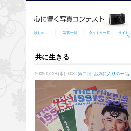
はじめに
写真一覧
タイトル一覧
サイト
て
共に生きる
2009-07-29 (水) 0:08
第二回
お気に入りの一品