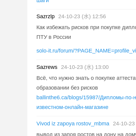
шаги
Sazrzlp
24-10-23 (水) 12:56
Как избежать рисков при покупке дип
ПТУ в России
solo-it.ru/forum/?PAGE_NAME=profile_
Sazrews
24-10-23 (水) 13:00
Всё, что нужно знать о покупке аттест
образовании без рисков
ballinthe6.ca/blogs/15987/Дипломы-по-
известном-онлайн-магазине
Vivod iz zapoya rostov_mbma
24-10-23
вывод из запоя ростов на дону на дому 