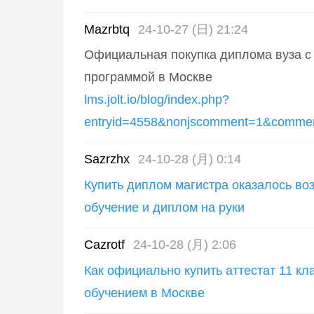
Mazrbtq
24-10-27 (日) 21:24
Официальная покупка диплома вуза с
программой в Москве
lms.jolt.io/blog/index.php?
entryid=4558&nonjscomment=1&comme
Sazrzhx
24-10-28 (月) 0:14
Купить диплом магистра оказалось во
обучение и диплом на руки
Cazrotf
24-10-28 (月) 2:06
Как официально купить аттестат 11 к
обучением в Москве