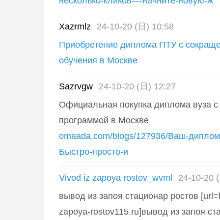
несколько-кликов-–-начните-новую-ж
Xazrmlz
24-10-20 (日) 10:58
Приобретение диплома ПТУ с сокращ
обучения в Москве
Sazrvgw
24-10-20 (日) 12:27
Официальная покупка диплома вуза с
программой в Москве
omaada.com/blogs/127936/Ваш-диплом-
Быстро-просто-и
Vivod iz zapoya rostov_wvml
24-10-20 
вывод из запоя стационар ростов [url=ht
zapoya-rostov115.ru]вывод из запоя ста