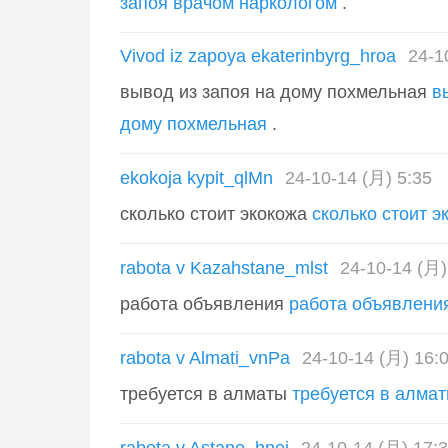
запоя врачом наркологом
.
Vivod iz zapoya ekaterinbyrg_hroa
24-1
вывод из запоя на дому похмельная
в
дому похмельная
.
ekokoja kypit_qlMn
24-10-14 (月) 5:35
сколько стоит экокожа
сколько стоит э
rabota v Kazahstane_mlst
24-10-14 (月)
работа объявления
работа объявлени
rabota v Almati_vnPa
24-10-14 (月) 16:
требуется в алматы
требуется в алма
rabota v Astane_hnei
24-10-14 (月) 17: