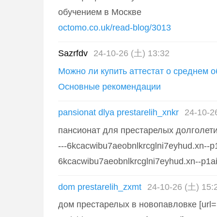
обучением в Москве
octomo.co.uk/read-blog/3013
Sazrfdv
24-10-26 (土) 13:32
Можно ли купить аттестат о среднем 
Основные рекомендации
pansionat dlya prestarelih_xnkr
24-10-2
пансионат для престарелых долголетие 
---6kcacwibu7aeobnlkrcglni7eyhud.xn--p
6kcacwibu7aeobnlkrcglni7eyhud.xn--p1ai[/
dom prestarelih_zxmt
24-10-26 (土) 15:
дом престарелых в новопавловке [url=ht