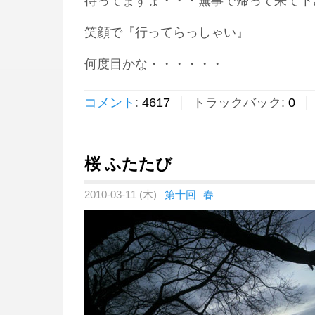
待ってますょ・・・無事で帰って来て下
笑顔で『行ってらっしゃい』
何度目かな・・・・・・
コメント
:
4617
トラックバック:
0
桜 ふたたび
2010-03-11 (木)
第十回
春