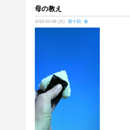
母の教え
2010-03-08 (月)
第十回
春