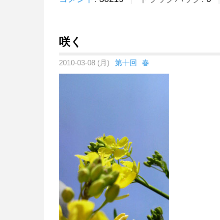
咲く
2010-03-08 (月)
第十回
春